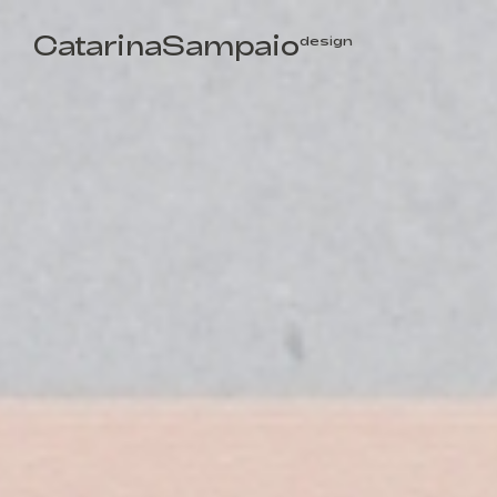
CatarinaSampaio
design