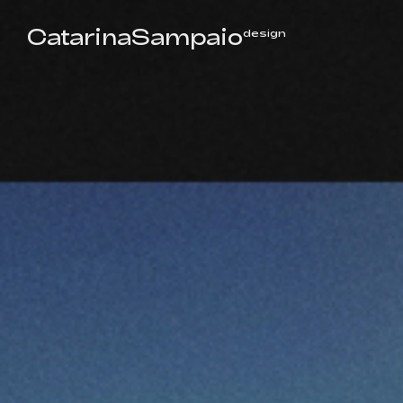
CatarinaSampaio
design