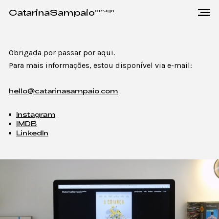
CatarinaSampaio
design
projectos
Obrigada por passar por aqui.
Para mais informações, estou disponível via e-mail:
info
hello@catarinasampaio.com
index
contacto
Instagram
IMDB
LinkedIn
pt
en
Instagram
IMDB
LinkedIn