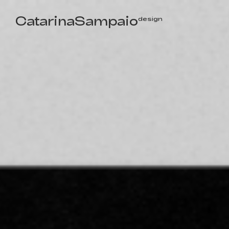
A Vira-Páginas um filme de Filipe Melo
CatarinaSampaio
design