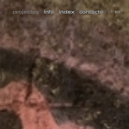
projectos
info
index
contacto
pt
en