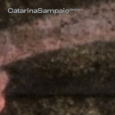
CatarinaSampaio
design