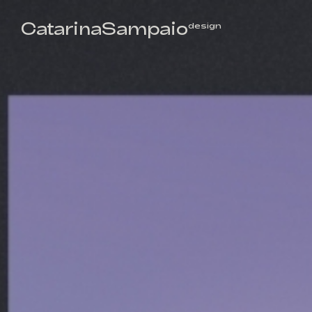
CatarinaSampaio
design