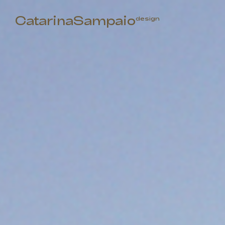
CatarinaSampaio
design