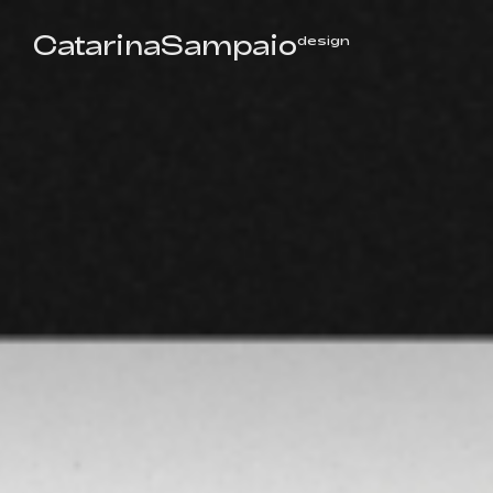
CatarinaSampaio
design