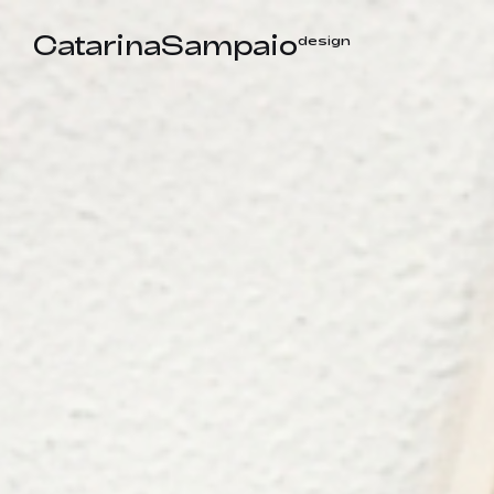
CatarinaSampaio
design