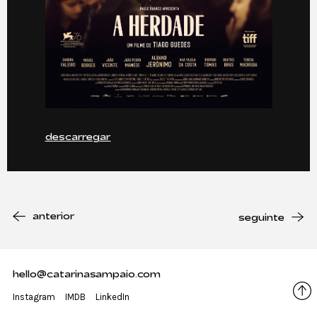
descarregar
anterior
seguinte
hello@catarinasampaio.com
Instagram
IMDB
LinkedIn